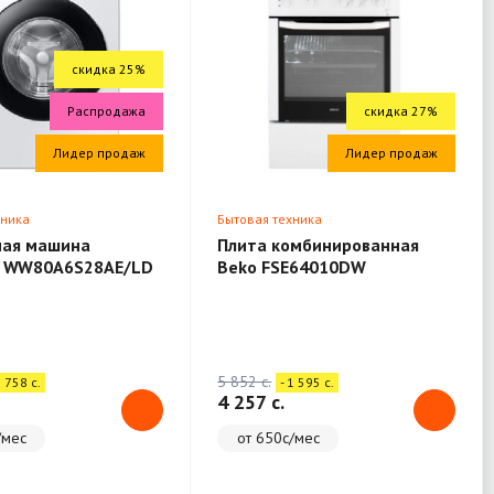
скидка 25%
Распродажа
скидка 27%
Лидер продаж
Лидер продаж
хника
Бытовая техника
ная машина
Плита комбинированная
 WW80A6S28AE/LD
Beko FSE64010DW
5 852 c.
1 758 c.
- 1 595 c.
4 257 c.
/мес
от 650с/мес