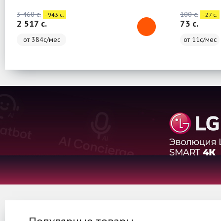
3 460 c.
100 c.
- 943 c.
- 27 c.
2 517 c.
73 c.
от 384с/мес
от 11с/мес