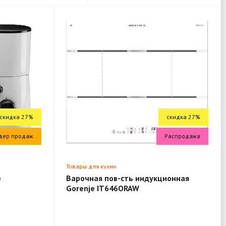
скидка 27%
скидка 27%
дер продаж
Распродажа
Товары для кухни
e
Варочная пов-сть индукционная
Gorenje IT646ORAW