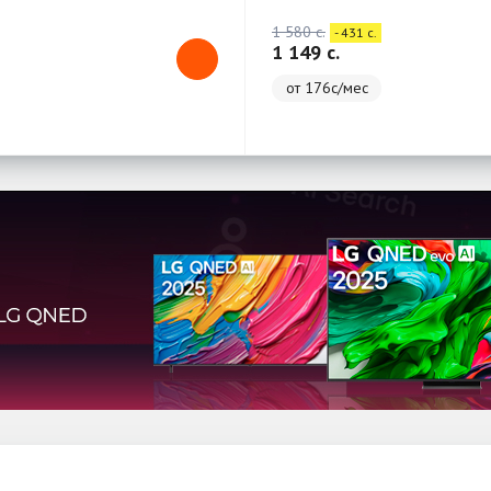
1 580 c.
- 431 c.
1 149 c.
от 176с/мес