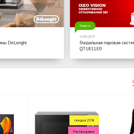
Новости
12.09.2025
ны DeLonghi
Гладильная паровая систе
QT1811E0
скидка 25%
Распродажа