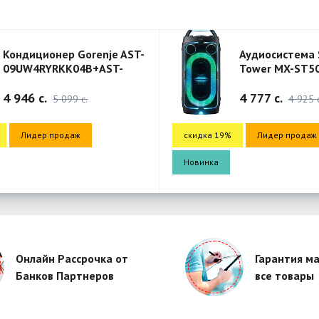
Аудиосистема Sound
Кондицио
Tower MX-ST50F/RU
18HW4RM
18HW4RM
4 777 c.
6 096 c.
4 925 c.
ка 19%
Лидер продаж
скидка 19%
Лидер 
нка
Новинка
Онлайн Рассрочка от
Гарантия ма
Банков Партнеров
все товары