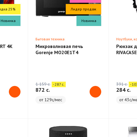
идка 25%
Лидер продаж
Новинка
Новинка
Бытовая техника
Ноутбуки, 
RT 4K
Микроволновая печь
Рюкзак д
Gorenje MO20E1T4
RIVACASE
Backpack
1 159 c.
391 c.
- 287 c.
- 10
872 c.
284 c.
от 129с/мес
от 43с/м