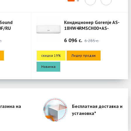
нер Gorenje AS-
Кондиционер Gorenje AS
SCH00+AS-
12HW4RLRCH01A+AS-
SCH00 (Mercury)
12HW4RLRCH01A (Mercur
4 302 c.
6 285 c.
4 435 c.
продаж
скидка 19%
Лидер продаж
Новинка
газина на
Бесплатная доставка и
установка*