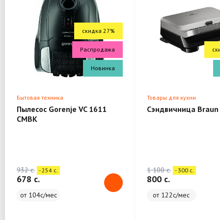
скидка 27%
Распродажа
ск
Новинка
Бытовая техника
Товары для кухни
Пылесос Gorenje VC 1611
Сэндвичница Braun
CMBK
932 c.
1 100 c.
- 254 c.
- 300 c.
678 c.
800 c.
от 104с/мес
от 122с/мес