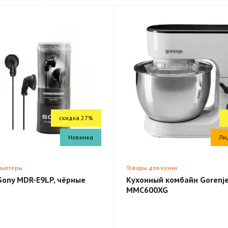
скидка 27%
Новинка
Ли
пьютеры
Товары для кухни
Sony MDR-E9LP, чёрные
Кухонный комбайн Gorenj
MMC600XG