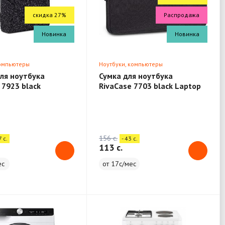
скидка 27%
Распродажа
Новинка
Новинка
компьютеры
Ноутбуки, компьютеры
ля ноутбука
Сумка для ноутбука
 7923 black
RivaCase 7703 black Laptop
 13.3"
sleeve 13.3" / 12
156 c.
7 c.
- 43 c.
113 c.
ес
от 17с/мес