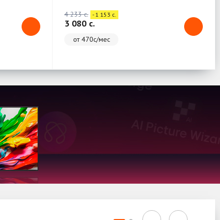
4 233 c.
- 1 153 c.
3 080 c.
от 470с/мес