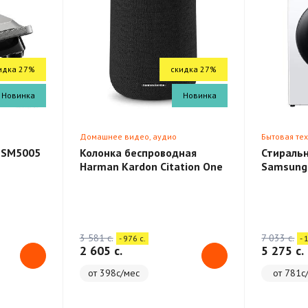
идка 27%
скидка 27%
Новинка
Новинка
Домашнее видео, аудио
Бытовая те
 SM5005
Колонка беспроводная
Стираль
Harman Kardon Citation One
Samsung
3 581 c.
7 033 c.
- 976 c.
- 
2 605 c.
5 275 c.
от 398с/мес
от 781с