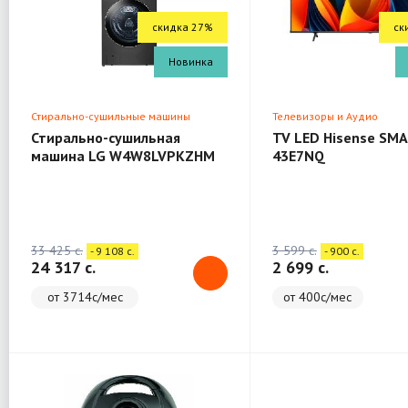
скидка 27%
ск
Новинка
Стирально-сушильные машины
Телевизоры и Аудио
Стирально-сушильная
TV LED Hisense SMA
машина LG W4W8LVPKZHM
43E7NQ
(WashTower)
33 425 c.
3 599 c.
- 9 108 c.
- 900 c.
24 317 c.
2 699 c.
от 3714с/мес
от 400с/мес