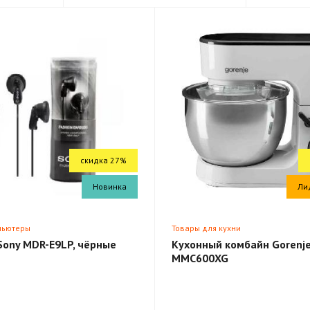
скидка 27%
Новинка
Ли
пьютеры
Товары для кухни
Sony MDR-E9LP, чёрные
Кухонный комбайн Gorenj
MMC600XG