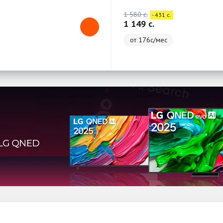
1 580 c.
- 431 c.
1 149 c.
от 176с/мес