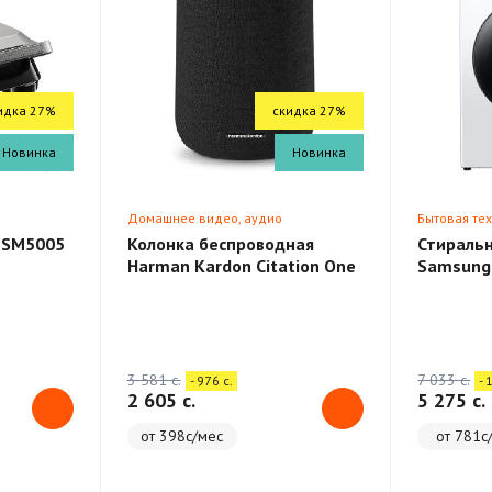
идка 27%
скидка 27%
Новинка
Новинка
Домашнее видео, аудио
Бытовая те
 SM5005
Колонка беспроводная
Стираль
Harman Kardon Citation One
Samsung
3 581 c.
7 033 c.
- 976 c.
- 
2 605 c.
5 275 c.
от 398с/мес
от 781с