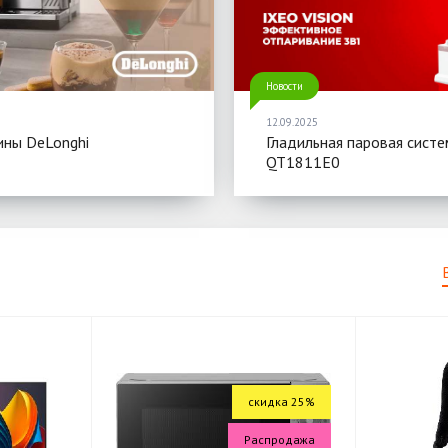
Новости
12.09.2025
ны DeLonghi
Гладильная паровая систе
QT1811E0
скидка 25%
Распродажа