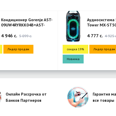
e AST-
Аудиосистема Sound
T-
Tower MX-ST50F/RU
4 777 c.
4 925 c.
скидка 19%
Лидер продаж
ск
Новинка
Но
Онлайн Рассрочка от
Гарантия ма
Банков Партнеров
все товары