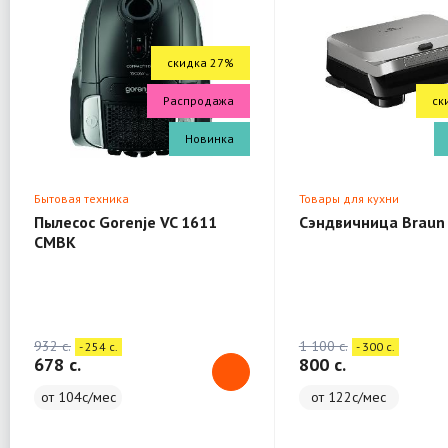
скидка 27%
Распродажа
ск
Новинка
Бытовая техника
Товары для кухни
Пылесос Gorenje VC 1611
Сэндвичница Braun
CMBK
932 c.
1 100 c.
- 254 c.
- 300 c.
678 c.
800 c.
от 104с/мес
от 122с/мес