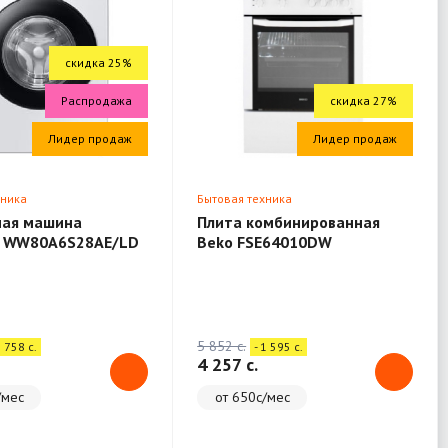
скидка 25%
Распродажа
скидка 27%
Лидер продаж
Лидер продаж
хника
Бытовая техника
ная машина
Плита комбинированная
 WW80A6S28AE/LD
Beko FSE64010DW
5 852 c.
1 758 c.
- 1 595 c.
4 257 c.
/мес
от 650с/мес