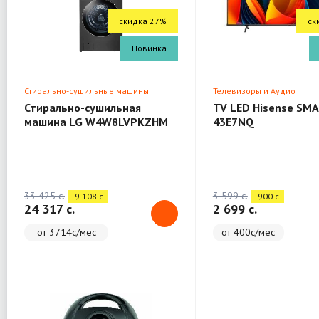
скидка 27%
ск
Новинка
Стирально-сушильные машины
Телевизоры и Аудио
Стирально-сушильная
TV LED Hisense SMA
машина LG W4W8LVPKZHM
43E7NQ
(WashTower)
33 425 c.
3 599 c.
- 9 108 c.
- 900 c.
24 317 c.
2 699 c.
от 3714с/мес
от 400с/мес