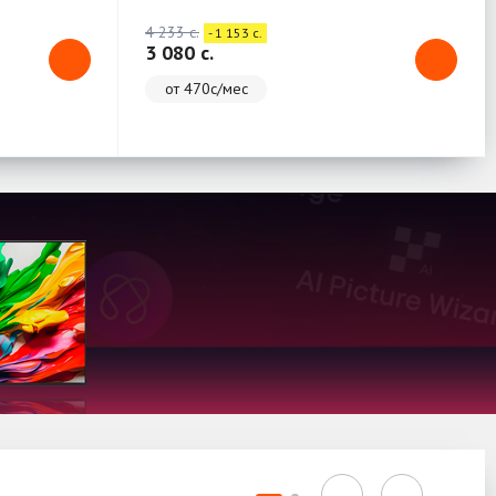
4 233 c.
- 1 153 c.
3 080 c.
от 470с/мес