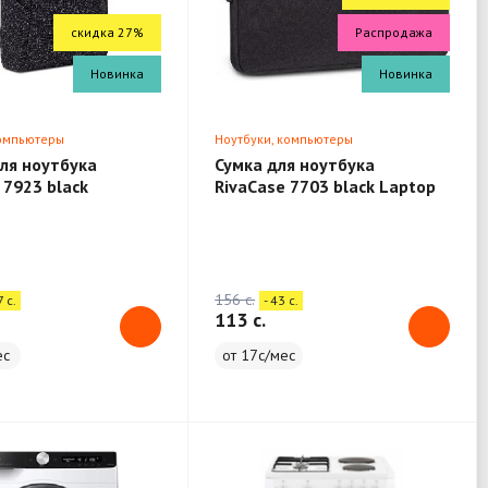
скидка 27%
Распродажа
Новинка
Новинка
компьютеры
Ноутбуки, компьютеры
ля ноутбука
Сумка для ноутбука
 7923 black
RivaCase 7703 black Laptop
 13.3"
sleeve 13.3" / 12
156 c.
7 c.
- 43 c.
113 c.
ес
от 17с/мес