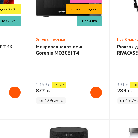
идка 25%
Лидер продаж
Новинка
Новинка
Бытовая техника
Ноутбуки, 
RT 4K
Микроволновая печь
Рюкзак д
Gorenje MO20E1T4
RIVACASE
Backpack
1 159 c.
391 c.
- 287 c.
- 10
872 c.
284 c.
от 129с/мес
от 43с/м