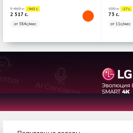
3 460 c.
100 c.
- 943 c.
- 27 c.
2 517 c.
73 c.
от 384с/мес
от 11с/мес