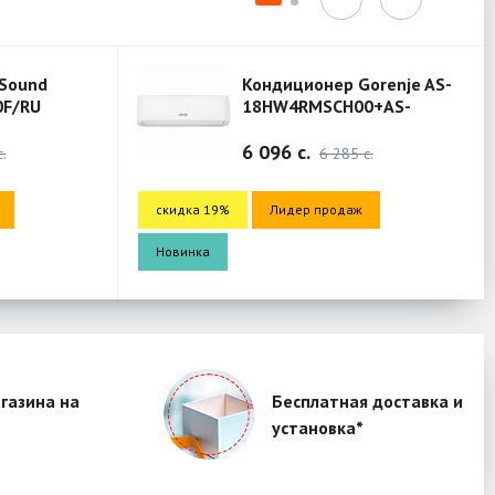
Кондиционер Gorenje AS-
Кондиц
18HW4RMSCH00+AS-
12HW4R
18HW4RMSCH00 (Mercury)
12HW4R
6 096 c.
4 302 
6 285 c.
идка 19%
Лидер продаж
скидка 19%
Лиде
винка
Новинка
газина на
Бесплатная доставка и
установка*