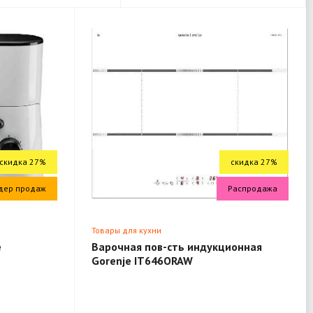
скидка 27%
скидка 27%
дер продаж
Распродажа
Товары для кухни
e
Варочная пов-сть индукционная
Gorenje IT646ORAW