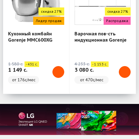
скидка 27%
скидка 27%
Лидер продаж
Распродажа
Кухонный комбайн
Варочная пов-сть
Gorenje MMC600XG
индукционная Gorenje
IT646ORAW
1 580 c.
4 233 c.
- 431 c.
- 1 153 c.
1 149 c.
3 080 c.
от 176с/мес
от 470с/мес