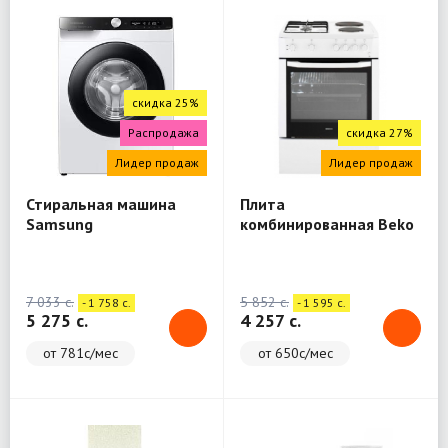
скидка 25%
Распродажа
скидка 27%
Лидер продаж
Лидер продаж
Стиральная машина
Плита
Samsung
комбинированная Beko
WW80A6S28AE/LD
FSE64010DW
7 033 c.
5 852 c.
- 1 758 c.
- 1 595 c.
5 275 c.
4 257 c.
от 781с/мес
от 650с/мес