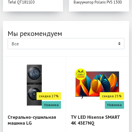
Tefal QT1811E0
Вакууматор Polaris PVS 1300
Мы рекомендуем
скидка 27%
скидка 25%
Новинка
Новинка
Стирально-сушильная
TV LED Hisense SMART
машина LG
4K 43E7NQ
W4W8LVPKZHM