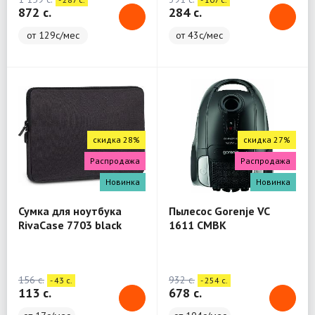
872 c.
284 c.
от 129с/мес
от 43с/мес
скидка 28%
скидка 27%
Распродажа
Распродажа
Новинка
Новинка
Сумка для ноутбука
Пылесос Gorenje VC
RivaCase 7703 black
1611 CMBK
Laptop sleeve 13.3" / 12
156 c.
932 c.
- 43 c.
- 254 c.
113 c.
678 c.