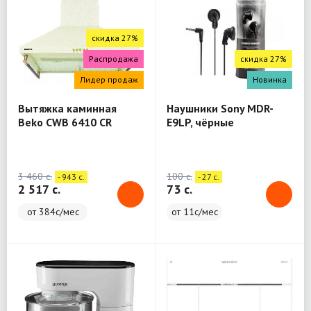
скидка 27%
Распродажа
скидка 27%
Лидер продаж
Новинка
Вытяжка каминная
Наушники Sony MDR-
Beko CWB 6410 CR
E9LP, чёрные
бежевый
3 460 c.
100 c.
- 943 c.
- 27 c.
2 517 c.
73 c.
от 384с/мес
от 11с/мес