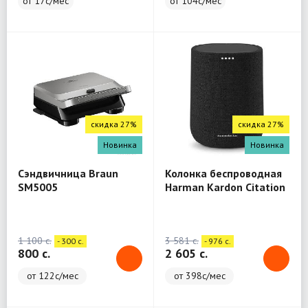
от 17с/мес
от 104с/мес
скидка 27%
скидка 27%
Новинка
Новинка
Сэндвичница Braun
Колонка беспроводная
SM5005
Harman Kardon Citation
One
1 100 c.
3 581 c.
- 300 c.
- 976 c.
800 c.
2 605 c.
от 122с/мес
от 398с/мес