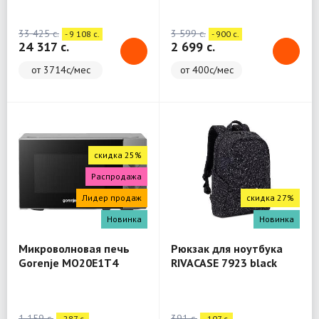
(WashTower)
33 425 c.
3 599 c.
- 9 108 c.
- 900 c.
24 317 c.
2 699 c.
от 3714с/мес
от 400с/мес
скидка 25%
Распродажа
Лидер продаж
скидка 27%
Новинка
Новинка
Микроволновая печь
Рюкзак для ноутбука
Gorenje MO20E1T4
RIVACASE 7923 black
Backpack 13.3"
1 159 c.
391 c.
- 287 c.
- 107 c.