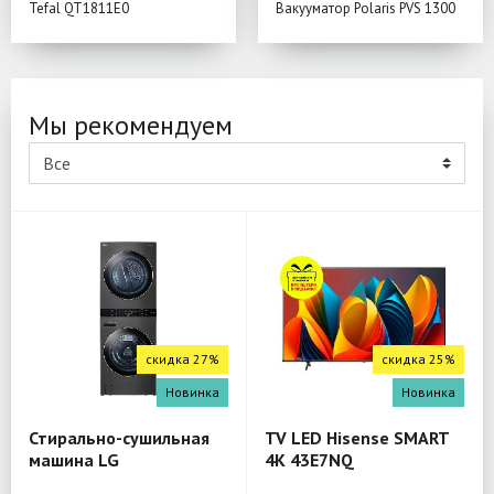
Tefal QT1811E0
Вакууматор Polaris PVS 1300
Мы рекомендуем
скидка 27%
скидка 25%
Новинка
Новинка
Стирально-сушильная
TV LED Hisense SMART
машина LG
4K 43E7NQ
W4W8LVPKZHM