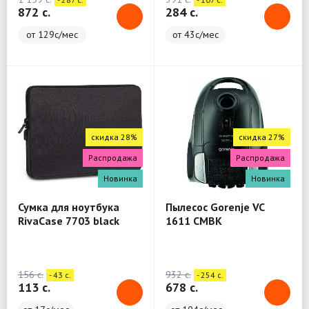
872 c.
284 c.
от 129с/мес
от 43с/мес
скидка 28%
скидка 27%
Распродажа
Распродажа
Новинка
Новинка
Сумка для ноутбука
Пылесос Gorenje VC
RivaCase 7703 black
1611 CMBK
Laptop sleeve 13.3" / 12
156 c.
932 c.
- 43 c.
- 254 c.
113 c.
678 c.