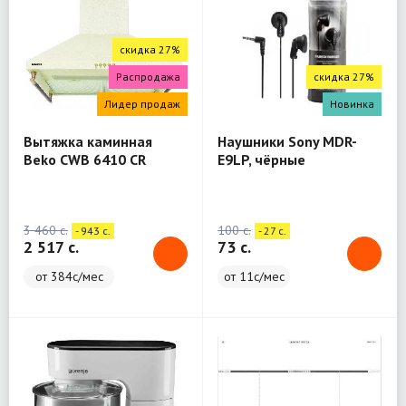
скидка 27%
Распродажа
скидка 27%
Лидер продаж
Новинка
Вытяжка каминная
Наушники Sony MDR-
Beko CWB 6410 CR
E9LP, чёрные
бежевый
3 460 c.
100 c.
- 943 c.
- 27 c.
2 517 c.
73 c.
от 384с/мес
от 11с/мес