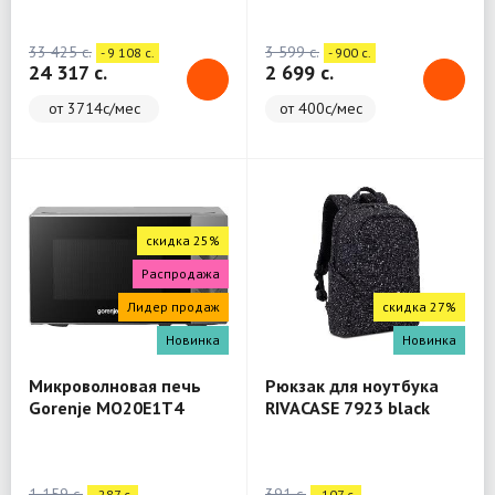
(WashTower)
33 425 c.
3 599 c.
- 9 108 c.
- 900 c.
24 317 c.
2 699 c.
от 3714с/мес
от 400с/мес
скидка 25%
Распродажа
Лидер продаж
скидка 27%
Новинка
Новинка
Микроволновая печь
Рюкзак для ноутбука
Gorenje MO20E1T4
RIVACASE 7923 black
Backpack 13.3"
1 159 c.
391 c.
- 287 c.
- 107 c.