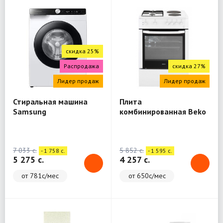
скидка 25%
Распродажа
скидка 27%
Лидер продаж
Лидер продаж
Стиральная машина
Плита
Samsung
комбинированная Beko
WW80A6S28AE/LD
FSE64010DW
7 033 c.
5 852 c.
- 1 758 c.
- 1 595 c.
5 275 c.
4 257 c.
от 781с/мес
от 650с/мес