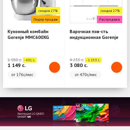
скидка 27%
скидка 27%
Лидер продаж
Распродажа
Кухонный комбайн
Варочная пов-сть
Gorenje MMC600XG
индукционная Gorenje
IT646ORAW
1 580 c.
4 233 c.
- 431 c.
- 1 153 c.
1 149 c.
3 080 c.
от 176с/мес
от 470с/мес