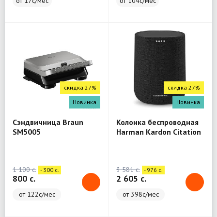
от 17с/мес
от 104с/мес
скидка 27%
скидка 27%
Новинка
Новинка
Сэндвичница Braun
Колонка беспроводная
SM5005
Harman Kardon Citation
One
1 100 c.
3 581 c.
- 300 c.
- 976 c.
800 c.
2 605 c.
от 122с/мес
от 398с/мес