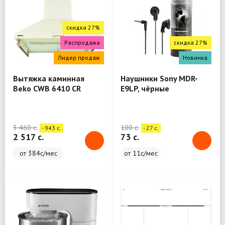
скидка 27%
Распродажа
скидка 27%
Лидер продаж
Новинка
Вытяжка каминная
Наушники Sony MDR-
Beko CWB 6410 CR
E9LP, чёрные
бежевый
3 460 c.
100 c.
- 943 c.
- 27 c.
2 517 c.
73 c.
от 384с/мес
от 11с/мес