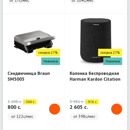
от 17с/мес
от 104с/мес
скидка 27%
скидка 27%
Новинка
Новинка
Сэндвичница Braun
Колонка беспроводная
SM5005
Harman Kardon Citation
One
1 100 c.
3 581 c.
- 300 c.
- 976 c.
800 c.
2 605 c.
от 122с/мес
от 398с/мес