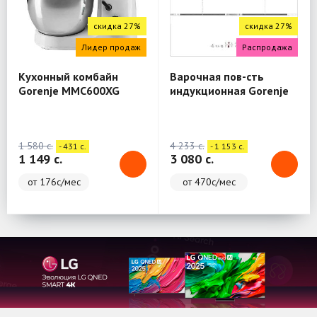
скидка 27%
скидка 27%
Лидер продаж
Распродажа
Кухонный комбайн
Варочная пов-сть
Gorenje MMC600XG
индукционная Gorenje
IT646ORAW
1 580 c.
4 233 c.
- 431 c.
- 1 153 c.
1 149 c.
3 080 c.
от 176с/мес
от 470с/мес