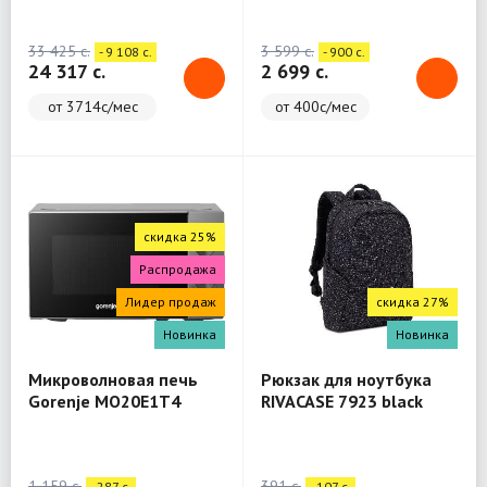
(WashTower)
33 425 c.
3 599 c.
- 9 108 c.
- 900 c.
24 317 c.
2 699 c.
от 3714с/мес
от 400с/мес
скидка 25%
Распродажа
Лидер продаж
скидка 27%
Новинка
Новинка
Микроволновая печь
Рюкзак для ноутбука
Gorenje MO20E1T4
RIVACASE 7923 black
Backpack 13.3"
1 159 c.
391 c.
- 287 c.
- 107 c.