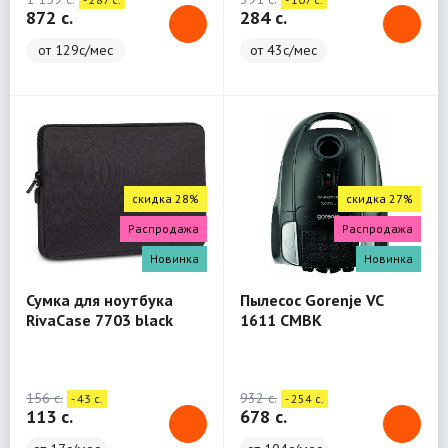
872 c.
284 c.
от 129с/мес
от 43с/мес
скидка 28%
скидка 27%
Распродажа
Распродажа
Новинка
Новинка
Сумка для ноутбука
Пылесос Gorenje VC
RivaCase 7703 black
1611 CMBK
Laptop sleeve 13.3" / 12
156 c.
932 c.
- 43 c.
- 254 c.
113 c.
678 c.