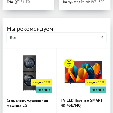
Tefal QT1811E0
Вакууматор Polaris PVS 1300
Мы рекомендуем
скидка 27%
скидка 25%
Новинка
Новинка
Стирально-сушильная
TV LED Hisense SMART
машина LG
4K 43E7NQ
W4W8LVPKZHM