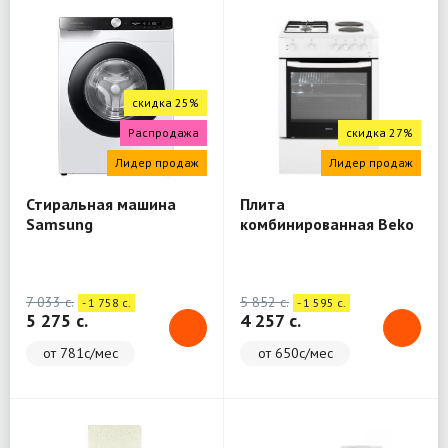
скидка 25%
Распродажа
скидка 27%
Лидер продаж
Лидер продаж
Стиральная машина
Плита
Samsung
комбинированная Beko
WW80A6S28AE/LD
FSE64010DW
7 033 c.
5 852 c.
- 1 758 c.
- 1 595 c.
5 275 c.
4 257 c.
от 781с/мес
от 650с/мес