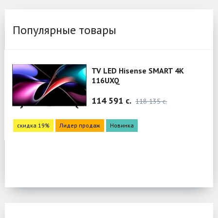
Популярные товары
TV LED Hisense SMART 4K
116UXQ
114 591 c.
118 135 c.
скидка
дка 19%
Лидер продаж
Новинка