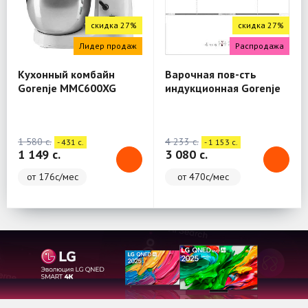
скидка 27%
скидка 27%
Лидер продаж
Распродажа
Кухонный комбайн
Варочная пов-сть
Gorenje MMC600XG
индукционная Gorenje
IT646ORAW
1 580 c.
4 233 c.
- 431 c.
- 1 153 c.
1 149 c.
3 080 c.
от 176с/мес
от 470с/мес