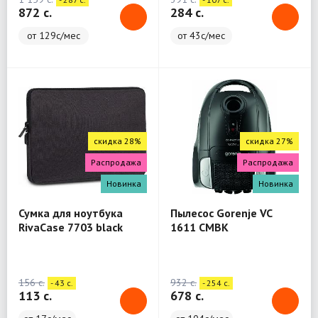
872 c.
284 c.
от 129с/мес
от 43с/мес
скидка 28%
скидка 27%
Распродажа
Распродажа
Новинка
Новинка
Сумка для ноутбука
Пылесос Gorenje VC
RivaCase 7703 black
1611 CMBK
Laptop sleeve 13.3" / 12
156 c.
932 c.
- 43 c.
- 254 c.
113 c.
678 c.