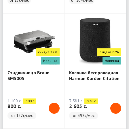
от 17с/мес
от 104с/мес
скидка 27%
скидка 27%
Новинка
Новинка
Сэндвичница Braun
Колонка беспроводная
SM5005
Harman Kardon Citation
One
1 100 c.
3 581 c.
- 300 c.
- 976 c.
800 c.
2 605 c.
от 122с/мес
от 398с/мес