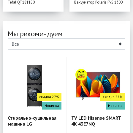
Tefal QT1811E0
Вакууматор Polaris PVS 1300
Мы рекомендуем
скидка 27%
скидка 25%
Новинка
Новинка
Стирально-сушильная
TV LED Hisense SMART
машина LG
4K 43E7NQ
W4W8LVPKZHM