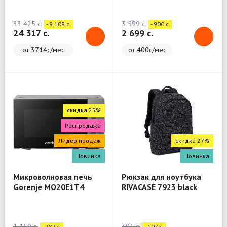
(WashTower)
33 425 c.
3 599 c.
- 9 108 c.
- 900 c.
24 317 c.
2 699 c.
от 3714с/мес
от 400с/мес
скидка 25%
Распродажа
Лидер продаж
скидка 27%
Новинка
Новинка
Микроволновая печь
Рюкзак для ноутбука
Gorenje MO20E1T4
RIVACASE 7923 black
Backpack 13.3"
1 159 c.
391 c.
- 287 c.
- 107 c.