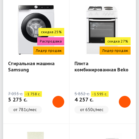
скидка 25%
Распродажа
скидка 27%
Лидер продаж
Лидер продаж
Стиральная машина
Плита
Samsung
комбинированная Beko
WW80A6S28AE/LD
FSE64010DW
7 033 c.
5 852 c.
- 1 758 c.
- 1 595 c.
5 275 c.
4 257 c.
от 781с/мес
от 650с/мес