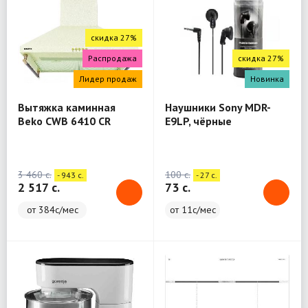
скидка 27%
Распродажа
скидка 27%
Лидер продаж
Новинка
Вытяжка каминная
Наушники Sony MDR-
Beko CWB 6410 CR
E9LP, чёрные
бежевый
3 460 c.
100 c.
- 943 c.
- 27 c.
2 517 c.
73 c.
от 384с/мес
от 11с/мес