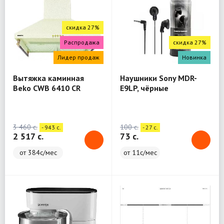
скидка 27%
Распродажа
скидка 27%
Лидер продаж
Новинка
Вытяжка каминная
Наушники Sony MDR-
Beko CWB 6410 CR
E9LP, чёрные
бежевый
3 460 c.
100 c.
- 943 c.
- 27 c.
2 517 c.
73 c.
от 384с/мес
от 11с/мес