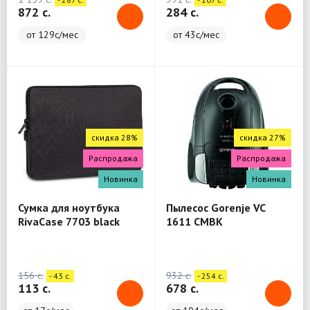
872 c.
284 c.
от 129с/мес
от 43с/мес
скидка 28%
скидка 27%
Распродажа
Распродажа
Новинка
Новинка
Сумка для ноутбука
Пылесос Gorenje VC
RivaCase 7703 black
1611 CMBK
Laptop sleeve 13.3" / 12
156 c.
932 c.
- 43 c.
- 254 c.
113 c.
678 c.