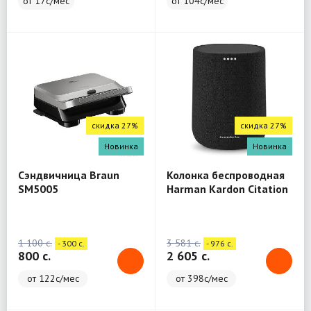
от 17с/мес
от 104с/мес
скидка 27%
скидка 27%
Новинка
Новинка
Сэндвичница Braun
Колонка беспроводная
SM5005
Harman Kardon Citation
One
1 100 c.
3 581 c.
- 300 c.
- 976 c.
800 c.
2 605 c.
от 122с/мес
от 398с/мес