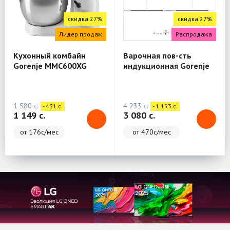
скидка 27%
скидка 27%
Лидер продаж
Распродажа
Кухонный комбайн
Варочная пов-сть
Gorenje MMC600XG
индукционная Gorenje
IT646ORAW
1 580 c.
4 233 c.
- 431 c.
- 1 153 c.
1 149 c.
3 080 c.
от 176с/мес
от 470с/мес