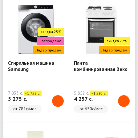
скидка 25%
Распродажа
скидка 27%
Лидер продаж
Лидер продаж
Стиральная машина
Плита
Samsung
комбинированная Beko
WW80A6S28AE/LD
FSE64010DW
7 033 c.
5 852 c.
- 1 758 c.
- 1 595 c.
5 275 c.
4 257 c.
от 781с/мес
от 650с/мес