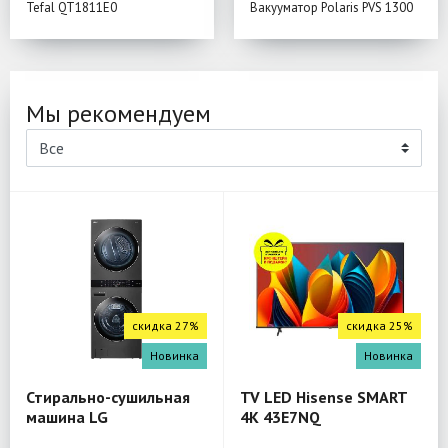
Tefal QT1811E0
Вакууматор Polaris PVS 1300
Мы рекомендуем
скидка 27%
скидка 25%
Новинка
Новинка
Стирально-сушильная
TV LED Hisense SMART
машина LG
4K 43E7NQ
W4W8LVPKZHM