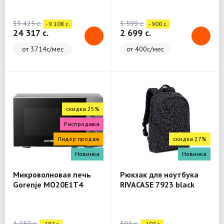
(WashTower)
33 425 c.
3 599 c.
- 9 108 c.
- 900 c.
24 317 c.
2 699 c.
от 3714с/мес
от 400с/мес
скидка 25%
Распродажа
Лидер продаж
скидка 27%
Новинка
Новинка
Микроволновая печь
Рюкзак для ноутбука
Gorenje MO20E1T4
RIVACASE 7923 black
Backpack 13.3"
1 159 c.
391 c.
- 287 c.
- 107 c.