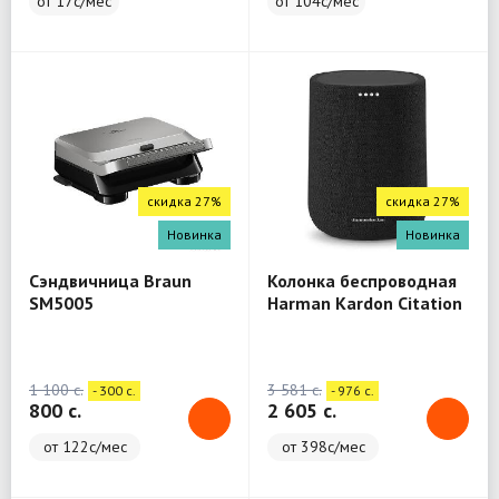
от 17с/мес
от 104с/мес
скидка 27%
скидка 27%
Новинка
Новинка
Сэндвичница Braun
Колонка беспроводная
SM5005
Harman Kardon Citation
One
1 100 c.
3 581 c.
- 300 c.
- 976 c.
800 c.
2 605 c.
от 122с/мес
от 398с/мес