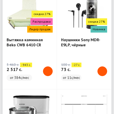
скидка 27%
Распродажа
скидка 27%
Лидер продаж
Новинка
Вытяжка каминная
Наушники Sony MDR-
Beko CWB 6410 CR
E9LP, чёрные
бежевый
3 460 c.
100 c.
- 943 c.
- 27 c.
2 517 c.
73 c.
от 384с/мес
от 11с/мес