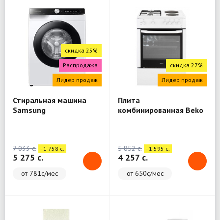
скидка 25%
Распродажа
скидка 27%
Лидер продаж
Лидер продаж
Стиральная машина
Плита
Samsung
комбинированная Beko
WW80A6S28AE/LD
FSE64010DW
7 033 c.
5 852 c.
- 1 758 c.
- 1 595 c.
5 275 c.
4 257 c.
от 781с/мес
от 650с/мес