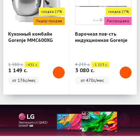
скидка 27%
скидка 27%
Лидер продаж
Распродажа
Кухонный комбайн
Варочная пов-сть
Gorenje MMC600XG
индукционная Gorenje
IT646ORAW
1 580 c.
4 233 c.
- 431 c.
- 1 153 c.
1 149 c.
3 080 c.
от 176с/мес
от 470с/мес