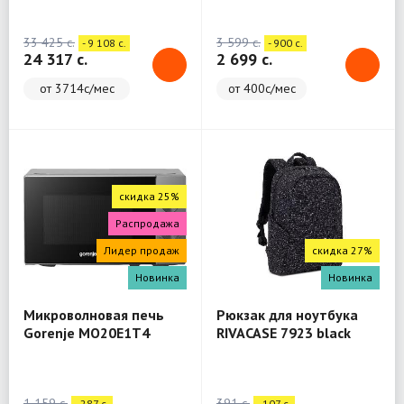
(WashTower)
33 425 c.
3 599 c.
- 9 108 c.
- 900 c.
24 317 c.
2 699 c.
от 3714с/мес
от 400с/мес
скидка 25%
Распродажа
Лидер продаж
скидка 27%
Новинка
Новинка
Микроволновая печь
Рюкзак для ноутбука
Gorenje MO20E1T4
RIVACASE 7923 black
Backpack 13.3"
1 159 c.
391 c.
- 287 c.
- 107 c.