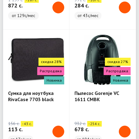
872 c.
284 c.
от 129с/мес
от 43с/мес
скидка 28%
скидка 27%
Распродажа
Распродажа
Новинка
Новинка
Сумка для ноутбука
Пылесос Gorenje VC
RivaCase 7703 black
1611 CMBK
Laptop sleeve 13.3" / 12
156 c.
932 c.
- 43 c.
- 254 c.
113 c.
678 c.