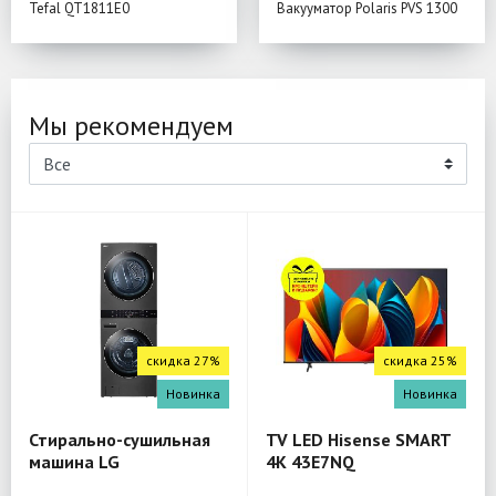
Tefal QT1811E0
Вакууматор Polaris PVS 1300
Мы рекомендуем
скидка 27%
скидка 25%
Новинка
Новинка
Стирально-сушильная
TV LED Hisense SMART
машина LG
4K 43E7NQ
W4W8LVPKZHM