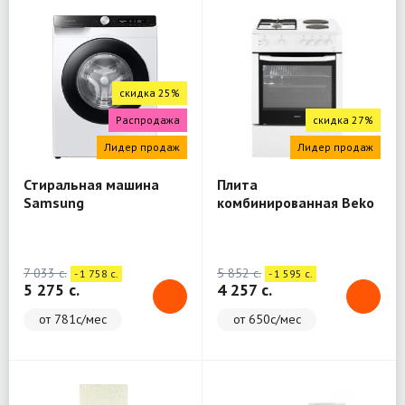
скидка 25%
Распродажа
скидка 27%
Лидер продаж
Лидер продаж
Стиральная машина
Плита
Samsung
комбинированная Beko
WW80A6S28AE/LD
FSE64010DW
7 033 c.
5 852 c.
- 1 758 c.
- 1 595 c.
5 275 c.
4 257 c.
от 781с/мес
от 650с/мес