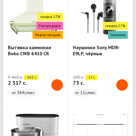
скидка 27%
Распродажа
скидка 27%
Лидер продаж
Новинка
Вытяжка каминная
Наушники Sony MDR-
Beko CWB 6410 CR
E9LP, чёрные
бежевый
3 460 c.
100 c.
- 943 c.
- 27 c.
2 517 c.
73 c.
от 384с/мес
от 11с/мес