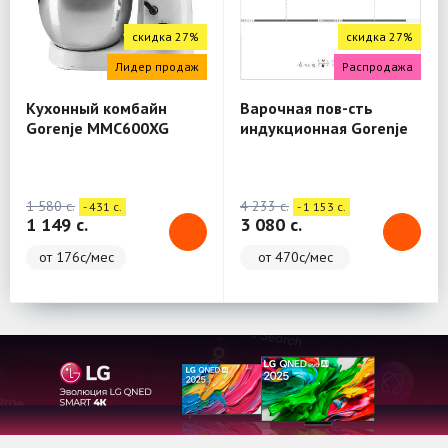
скидка 27%
скидка 27%
Лидер продаж
Распродажа
Кухонный комбайн
Варочная пов-сть
Gorenje MMC600XG
индукционная Gorenje
IT646ORAW
1 580 c.
4 233 c.
- 431 c.
- 1 153 c.
1 149 c.
3 080 c.
от 176с/мес
от 470с/мес