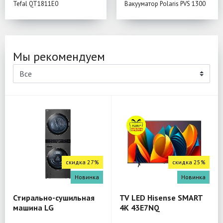
Tefal QT1811E0
Вакууматор Polaris PVS 1300
Мы рекомендуем
скидка 27%
скидка 25%
Новинка
Новинка
Стирально-сушильная
TV LED Hisense SMART
машина LG
4K 43E7NQ
W4W8LVPKZHM