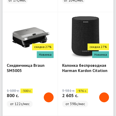
от 17с/мес
от 104с/мес
скидка 27%
скидка 27%
Новинка
Новинка
Сэндвичница Braun
Колонка беспроводная
SM5005
Harman Kardon Citation
One
1 100 c.
3 581 c.
- 300 c.
- 976 c.
800 c.
2 605 c.
от 122с/мес
от 398с/мес