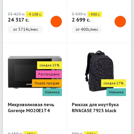
(WashTower)
33 425 c.
3 599 c.
- 9 108 c.
- 900 c.
24 317 c.
2 699 c.
от 3714с/мес
от 400с/мес
скидка 25%
Распродажа
Лидер продаж
скидка 27%
Новинка
Новинка
Микроволновая печь
Рюкзак для ноутбука
Gorenje MO20E1T4
RIVACASE 7923 black
Backpack 13.3"
1 159 c.
391 c.
- 287 c.
- 107 c.