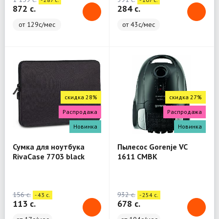
872 c.
284 c.
от 129с/мес
от 43с/мес
скидка 28%
скидка 27%
Распродажа
Распродажа
Новинка
Новинка
Сумка для ноутбука
Пылесос Gorenje VC
RivaCase 7703 black
1611 CMBK
Laptop sleeve 13.3" / 12
156 c.
932 c.
- 43 c.
- 254 c.
113 c.
678 c.